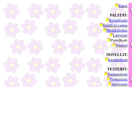
Kansi
PALSTAT:
Kirjefrendit
Kundi ei vastaa
Meikkileikki
Lärveiset
PotsiBoski
Wanted
NOVELLIT:
Intiaanikesä
TESTERIT:
Raskaustesti
Poweritesti
Juletesteri