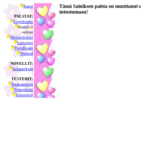
Tämä Sainiksen palsta on muuttanut
Kansi
tutustumaan!
PALSTAT:
Kirjefrendit
Kundi ei
vastaa
Meikkileikki
Lärveiset
PotsiBoski
Wanted
NOVELLIT:
Intiaanikesä
TESTERIT:
Raskaustesti
Poweritesti
Juletesteri