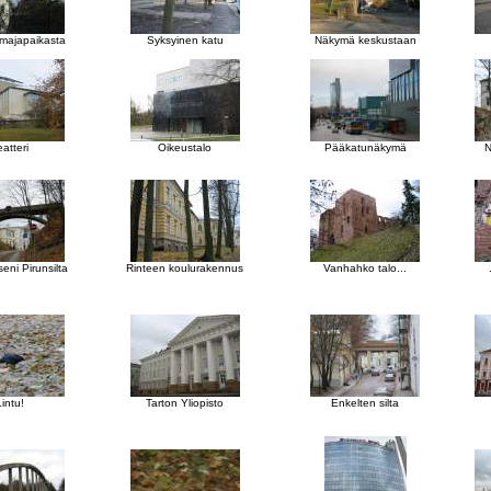
majapaikasta
Syksyinen katu
Näkymä keskustaan
eatteri
Oikeustalo
Pääkatunäkymä
N
eni Pirunsilta
Rinteen koulurakennus
Vanhahko talo...
Lintu!
Tarton Yliopisto
Enkelten silta