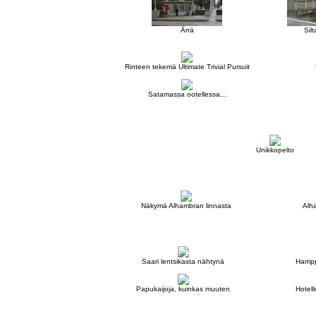
Ärrä
Silt
Rinteen tekemä Ultimate Trivial Pursuit
Satamassa ootellessa...
Unikkopelto
Näkymä Alhambran linnasta
Alh
Saari lentsikasta nähtynä
Hampp
Papukaijoja, kuinkas muuten
Hotell