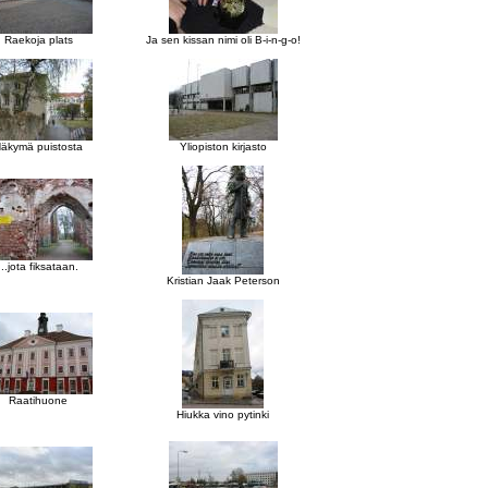
Raekoja plats
Ja sen kissan nimi oli B-i-n-g-o!
äkymä puistosta
Yliopiston kirjasto
...jota fiksataan.
Kristian Jaak Peterson
Raatihuone
Hiukka vino pytinki