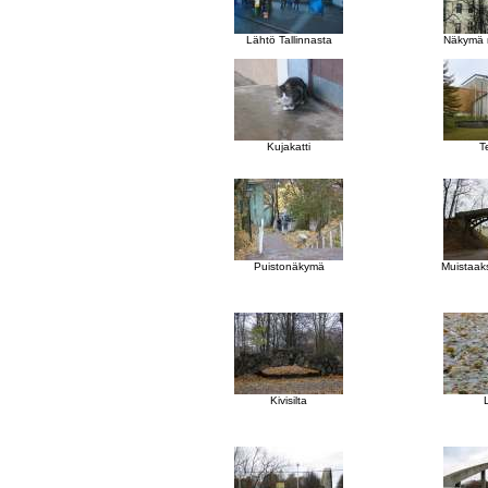
Lähtö Tallinnasta
Näkymä 
Kujakatti
T
Puistonäkymä
Muistaaks
Kivisilta