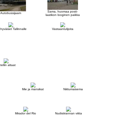
Sama, huomaa posti-
Autobussijaam
laatikon looginen paikka
hyväiset Tallinnalle
Vastaantulijoita
tellin altaat
Mie ja mansikat
Niittumaisema
Mirador del Rio
Nudistirannan viitta