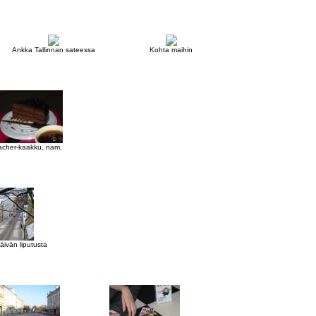
Ankka Tallinnan sateessa
Kohta maihin
acher-kaakku, nam.
äivän liputusta