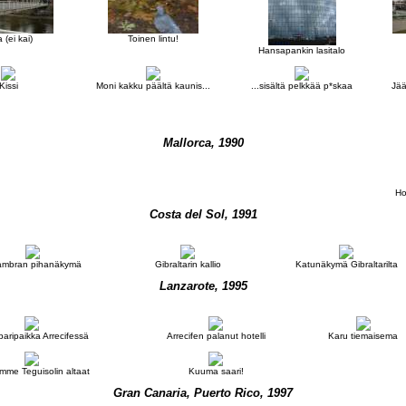
a (ei kai)
Toinen lintu!
Hansapankin lasitalo
Kissi
Moni kakku päältä kaunis...
...sisältä pelkkää p*skaa
Jää
Mallorca, 1990
Ho
Costa del Sol, 1991
ambran pihanäkymä
Gibraltarin kallio
Katunäkymä Gibraltarilta
Lanzarote, 1995
aripaikka Arrecifessä
Arrecifen palanut hotelli
Karu tiemaisema
imme Teguisolin altaat
Kuuma saari!
Gran Canaria, Puerto Rico, 1997