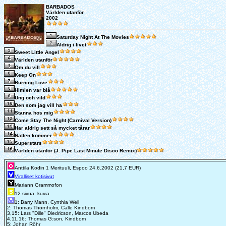
BARBADOS
Världen utanför
2002
Saturday Night At The Movies
Aldrig i livet
Sweet Little Angel
Världen utanför
Om du vill
Keep On
Burning Love
Himlen var blå
Ung och vild
Den som jag vill ha
Stanna hos mig
Come Stay The Night (Carnival Version)
Har aldrig sett så mycket tårar
Natten kommer
Superstars
Världen utanför (J. Pipe Last Minute Disco Remix)
Anttila Kodin 1 Merituuli, Espoo 24.6.2002 (21,7 EUR)
Viralliset kotisivut
Mariann Grammofon
12 sivua: kuvia
1: Barry Mann, Cynthia Weil
2: Thomas Thörnholm, Calle Kindbom
3,15: Lars "Dille" Diedricson, Marcos Ubeda
4,11,16: Thomas G:son, Kindbom
5: Johan Röhr