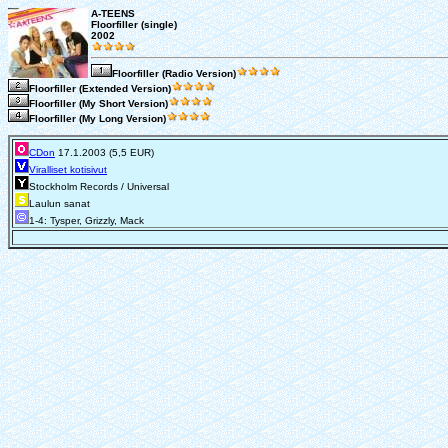
A-TEENS
Floorfiller (single)
2002
Floorfiller (Radio Version)
Floorfiller (Extended Version)
Floorfiller (My Short Version)
Floorfiller (My Long Version)
CDon
17.1.2003 (5,5 EUR)
Viralliset kotisivut
Stockholm Records / Universal
Laulun sanat
1-4: Tysper, Grizzly, Mack